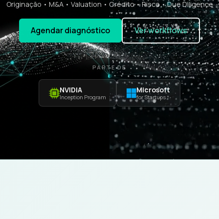
Originação • M&A • Valuation • Crédito • Risco • Due Diligence
Agendar diagnóstico
Ver workflows
PARTE DE
NVIDIA
Microsoft
Inception Program
for Startups