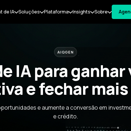
t de IA
Soluções
Plataforma
Insights
Sobre
Agen
AIQGEN
e IA para ganha
iva e fechar mais
e oportunidades e aumente a conversão em investme
e crédito.