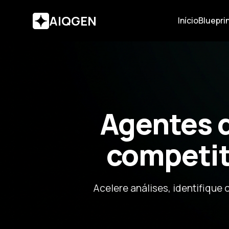
AIQGEN
Início
Blueprin
Agentes d
competit
Acelere análises, identifiqu