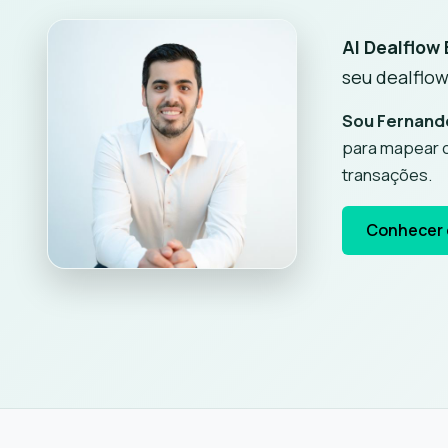
AI Dealflow
seu dealflow
Sou Fernando
para mapear o
transações.
Conhecer o